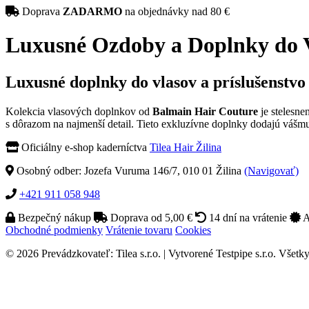
Doprava
ZADARMO
na objednávky nad 80 €
Luxusné Ozdoby a Doplnky do Vla
Luxusné doplnky do vlasov a príslušenstvo
Kolekcia vlasových doplnkov od
Balmain Hair Couture
je stelesne
s dôrazom na najmenší detail. Tieto exkluzívne doplnky dodajú vášmu
Oficiálny e-shop kaderníctva
Tilea Hair Žilina
Osobný odber: Jozefa Vuruma 146/7, 010 01 Žilina
(Navigovať)
+421 911 058 948
Bezpečný nákup
Doprava od 5,00 €
14 dní na vrátenie
A
Obchodné podmienky
Vrátenie tovaru
Cookies
© 2026 Prevádzkovateľ: Tilea s.r.o. | Vytvorené Testpipe s.r.o. Všetk