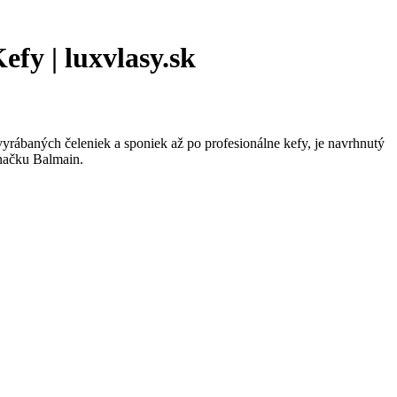
fy | luxvlasy.sk
yrábaných čeleniek a sponiek až po profesionálne kefy, je navrhnutý
značku Balmain.