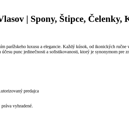
sov | Spony, Štipce, Čelenky, Ke
ním parížskeho luxusu a elegancie. Každý kúsok, od ikonických ručne v
 účesu punc jedinečnosti a sofistikovanosti, ktorý je synonymom pre 
utorizovaný predajca
y práva vyhradené.