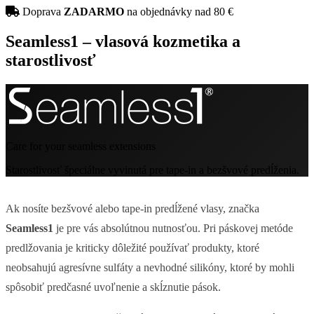
Doprava
ZADARMO
na objednávky nad 80 €
Seamless1 – vlasová kozmetika a
starostlivosť
Care for your seamless extensions
Starostlivosť špeciálne vyvinutá pre tape-in a bezšvové predĺženia.
Ak nosíte bezšvové alebo tape-in predĺžené vlasy, značka
Seamless1
je pre vás absolútnou nutnosťou. Pri páskovej metóde
predlžovania je kriticky dôležité používať produkty, ktoré
neobsahujú agresívne sulfáty a nevhodné silikóny, ktoré by mohli
spôsobiť predčasné uvoľnenie a skĺznutie pások.