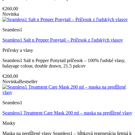
€260,00
Novinka
Seamless1
Seamless1 Salt n Pepper Ponytail – Príčesok z ľudských vlasov
Pričesky a vlasy
Seamless1 Salt n Pepper Ponytail príčesok – 100% ľudské vlasy,
balayage colour, double drawn, 21.5 palcov
€260,00
Novinka
Bestseller
Seamless1
Seamless1 Treatment Care Mask 200 ml – maska na predĺžené vlasy
Masky
Maska na predĺžené vlasy Seamless1 – hĺbková regenerácia šetrná k