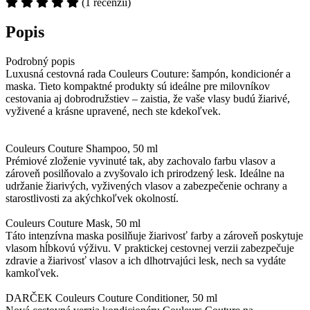
(1 recenzií)
Popis
Podrobný popis
Luxusná cestovná rada Couleurs Couture: šampón, kondicionér a
maska. Tieto kompaktné produkty sú ideálne pre milovníkov
cestovania aj dobrodružstiev – zaistia, že vaše vlasy budú žiarivé,
vyživené a krásne upravené, nech ste kdekoľvek.
Couleurs Couture Shampoo, 50 ml
Prémiové zloženie vyvinuté tak, aby zachovalo farbu vlasov a
zároveň posilňovalo a zvyšovalo ich prirodzený lesk. Ideálne na
udržanie žiarivých, vyživených vlasov a zabezpečenie ochrany a
starostlivosti za akýchkoľvek okolností.
Couleurs Couture Mask, 50 ml
Táto intenzívna maska posilňuje žiarivosť farby a zároveň poskytuje
vlasom hĺbkovú výživu. V praktickej cestovnej verzii zabezpečuje
zdravie a žiarivosť vlasov a ich dlhotrvajúci lesk, nech sa vydáte
kamkoľvek.
DARČEK Couleurs Couture Conditioner, 50 ml