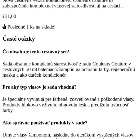
Nová cestovná verzia kondicionéru Couleurs Couture na
zabezpečenie komplexnej vlasovej starostlivosti aj na cestách.
€31,00
Posledné 1 ks na sklade!
Časté otázky
Čo obsahuje tento cestovný set?
Sada obsahuje kompletnú starostlivosť z radu Couleurs Couture v
cestovných 50 ml baleniach: šampón na ochranu farby, regeneračnú
masku a ako darček kondicionér.
Pre aký typ vlasov je sada vhodná?
Je špeciálne vyvinutá pre farbené, zosvetľované a poškodené vlasy.
Produkty hĺbkovo vyživujú, obnovujú lesk a predlžujú trvácnosť
farby.
Ako správne používať produkty v sade?
Umyte vlasy šampónom, následne do uterákom vysušených vlasov