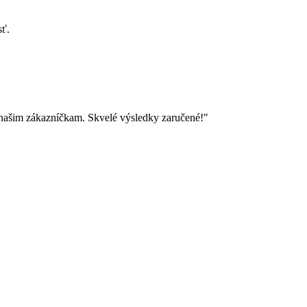
sť.
 našim zákazníčkam. Skvelé výsledky zaručené!"