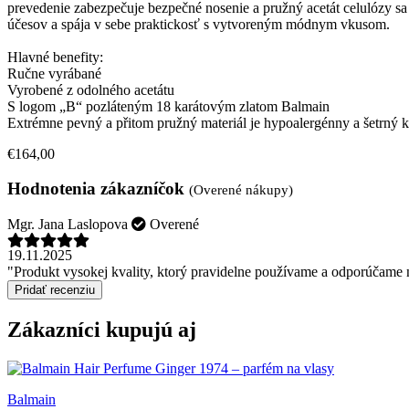
prevedenie zabezpečuje bezpečné nosenie a pružný acetát celulózy s
účesov a spája v sebe praktickosť s vytvoreným módnym vkusom.
Hlavné benefity:
Ručne vyrábané
Vyrobené z odolného acetátu
S logom „B“ pozláteným 18 karátovým zlatom Balmain
Extrémne pevný a přitom pružný materiál je hypoalergénny a šetrný 
€164,00
Hodnotenia zákazníčok
(Overené nákupy)
Mgr. Jana Laslopova
Overené
19.11.2025
"Produkt vysokej kvality, ktorý pravidelne používame a odporúčame
Pridať recenziu
Zákazníci kupujú aj
Balmain