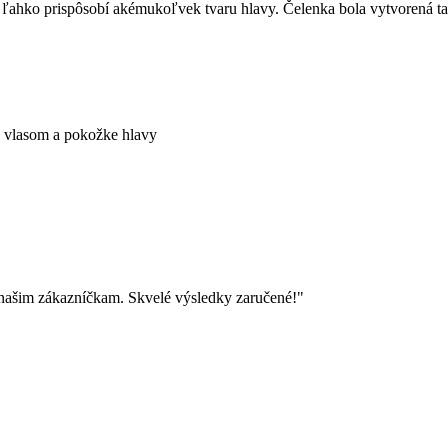
a ľahko prispôsobí akémukoľvek tvaru hlavy. Čelenka bola vytvorená ta
k vlasom a pokožke hlavy
 našim zákazníčkam. Skvelé výsledky zaručené!"