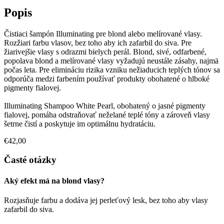
Popis
Čistiaci šampón Illuminating pre blond alebo melírované vlasy.
Rozžiari farbu vlasov, bez toho aby ich zafarbil do siva. Pre
žiarivejšie vlasy s odrazmi bielych perál. Blond, sivé, odfarbené,
popolava blond a melírované vlasy vyžadujú neustále zásahy, najmä
počas leta. Pre elimináciu rizika vzniku nežiaducich teplých tónov sa
odporúča medzi farbením používať produkty obohatené o hlboké
pigmenty fialovej.
Illuminating Shampoo White Pearl, obohatený o jasné pigmenty
fialovej, pomáha odstraňovať neželané teplé tóny a zároveň vlasy
šetrne čistí a poskytuje im optimálnu hydratáciu.
€42,00
Časté otázky
Aký efekt má na blond vlasy?
Rozjasňuje farbu a dodáva jej perleťový lesk, bez toho aby vlasy
zafarbil do siva.