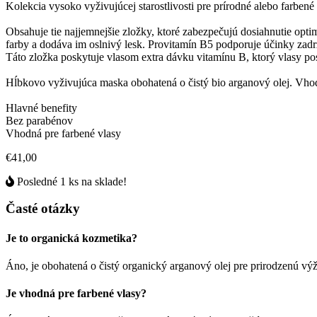
Kolekcia vysoko vyživujúcej starostlivosti pre prírodné alebo farbené
Obsahuje tie najjemnejšie zložky, ktoré zabezpečujú dosiahnutie opt
farby a dodáva im oslnivý lesk. Provitamín B5 podporuje účinky zadr
Táto zložka poskytuje vlasom extra dávku vitamínu B, ktorý vlasy posi
Hĺbkovo vyživujúca maska obohatená o čistý bio arganový olej. Vhodn
Hlavné benefity
Bez parabénov
Vhodná pre farbené vlasy
€41,00
Posledné 1 ks na sklade!
Časté otázky
Je to organická kozmetika?
Áno, je obohatená o čistý organický arganový olej pre prirodzenú výž
Je vhodná pre farbené vlasy?