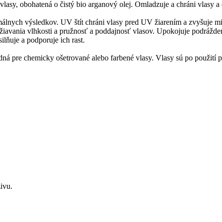
 vlasy, obohatená o čistý bio arganový olej. Omladzuje a chráni vlasy 
imálnych výsledkov. UV štít chráni vlasy pred UV žiarením a zvyšuje m
žiavania vlhkosti a pružnosť a poddajnosť vlasov. Upokojuje podráždenú
lňuje a podporuje ich rast.
á pre chemicky ošetrované alebo farbené vlasy. Vlasy sú po použití po
ivu.