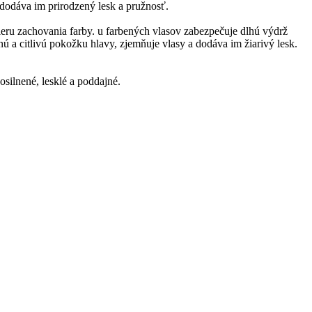
a dodáva im prirodzený lesk a pružnosť.
ieru zachovania farby. u farbených vlasov zabezpečuje dlhú výdrž
 a citlivú pokožku hlavy, zjemňuje vlasy a dodáva im žiarivý lesk.
silnené, lesklé a poddajné.