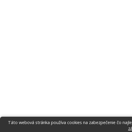
Táto webová stránka používa cookies na zabezpečenie čo najlep
z