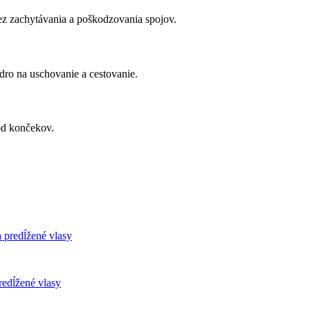
bez zachytávania a poškodzovania spojov.
o na uschovanie a cestovanie.
od končekov.
redĺžené vlasy