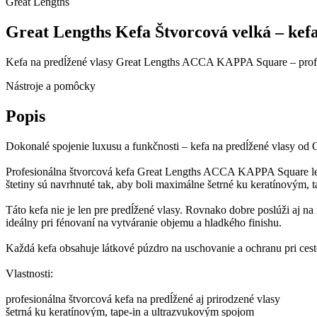
Great Lengths
Great Lengths Kefa Štvorcová velká – kefa
Kefa na predĺžené vlasy Great Lengths ACCA KAPPA Square – profesi
Nástroje a pomôcky
Popis
Dokonalé spojenie luxusu a funkčnosti – kefa na predĺžené vlasy od 
Profesionálna štvorcová kefa Great Lengths ACCA KAPPA Square les
štetiny sú navrhnuté tak, aby boli maximálne šetrné ku keratínovým, 
Táto kefa nie je len pre predĺžené vlasy. Rovnako dobre poslúži aj n
ideálny pri fénovaní na vytváranie objemu a hladkého finishu.
Každá kefa obsahuje látkové púzdro na uschovanie a ochranu pri cest
Vlastnosti:
profesionálna štvorcová kefa na predĺžené aj prirodzené vlasy
šetrná ku keratínovým, tape-in a ultrazvukovým spojom