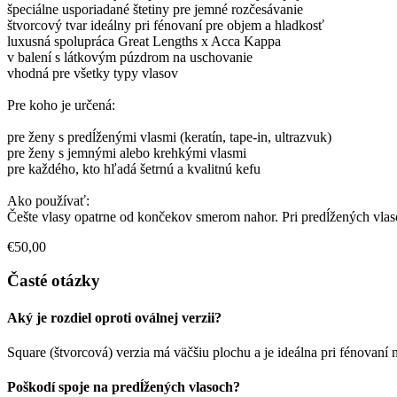
špeciálne usporiadané štetiny pre jemné rozčesávanie
štvorcový tvar ideálny pri fénovaní pre objem a hladkosť
luxusná spolupráca Great Lengths x Acca Kappa
v balení s látkovým púzdrom na uschovanie
vhodná pre všetky typy vlasov
Pre koho je určená:
pre ženy s predĺženými vlasmi (keratín, tape-in, ultrazvuk)
pre ženy s jemnými alebo krehkými vlasmi
pre každého, kto hľadá šetrnú a kvalitnú kefu
Ako používať:
Češte vlasy opatrne od končekov smerom nahor. Pri predĺžených vlasoc
€50,00
Časté otázky
Aký je rozdiel oproti oválnej verzii?
Square (štvorcová) verzia má väčšiu plochu a je ideálna pri fénovaní
Poškodí spoje na predĺžených vlasoch?