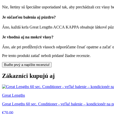
Nie, štetiny sú špeciálne usporiadané tak, aby prechádzali cez vlasy 
Je súčasťou balenia aj púzdro?
Áno, každá kefa Great Lengths ACCA KAPPA obsahuje látkové púzdr
Je vhodná aj na mokré vlasy?
Áno, ale pri predĺžených vlasoch odporúčame česať opatrne a začať 
Pre tento produkt zatiaľ neboli pridané žiadne recenzie.
Buďte prvý a napíšte recenziu!
Zákazníci kupujú aj
Great Lengths
Great Lengths 60 sec. Conditioner - veľké balenie – kondicionér na p
€70,00