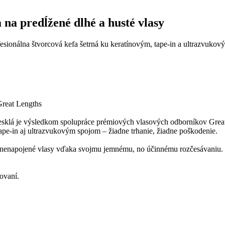
 na predĺžené dlhé a husté vlasy
onálna štvorcová kefa šetrná ku keratínovým, tape-in a ultrazvukový
Great Lengths
klá je výsledkom spolupráce prémiových vlasových odborníkov Great 
tape-in aj ultrazvukovým spojom – žiadne trhanie, žiadne poškodenie.
a nenapojené vlasy vďaka svojmu jemnému, no účinnému rozčesávaniu. Št
ovaní.