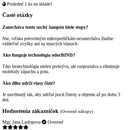
Posledné 1 ks na sklade!
Časté otázky
Zanecháva tento suchý šampón biele stopy?
Nie, vďaka priesvitným mikroperličkám nezanecháva žiadne
viditeľné zvyšky ani na tmavých vlasoch.
Ako funguje technológia odorBIND?
Táto biotechnológia nielen prekrýva, ale rozpoznáva a eliminuje
molekuly zápachu a potu.
Ako dlho udrží vlasy čisté?
Je navrhnutý tak, aby udržal pocit čistoty a objemu až po dobu 3
dní.
Hodnotenia zákazníčok
(Overené nákupy)
Mgr. Jana Laslopova
Overené