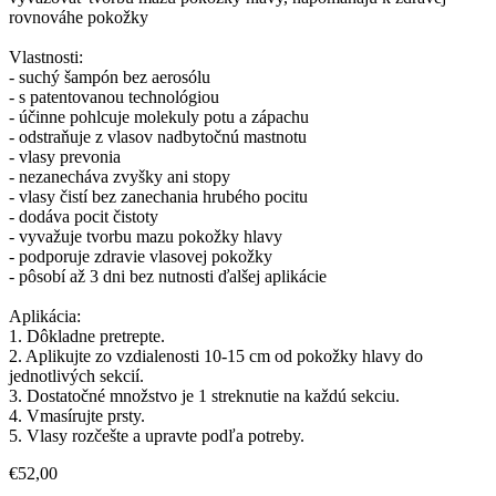
rovnováhe pokožky
Vlastnosti:
- suchý šampón bez aerosólu
- s patentovanou technológiou
- účinne pohlcuje molekuly potu a zápachu
- odstraňuje z vlasov nadbytočnú mastnotu
- vlasy prevonia
- nezanecháva zvyšky ani stopy
- vlasy čistí bez zanechania hrubého pocitu
- dodáva pocit čistoty
- vyvažuje tvorbu mazu pokožky hlavy
- podporuje zdravie vlasovej pokožky
- pôsobí až 3 dni bez nutnosti ďalšej aplikácie
Aplikácia:
1. Dôkladne pretrepte.
2. Aplikujte zo vzdialenosti 10-15 cm od pokožky hlavy do
jednotlivých sekcií.
3. Dostatočné množstvo je 1 streknutie na každú sekciu.
4. Vmasírujte prsty.
5. Vlasy rozčešte a upravte podľa potreby.
€52,00