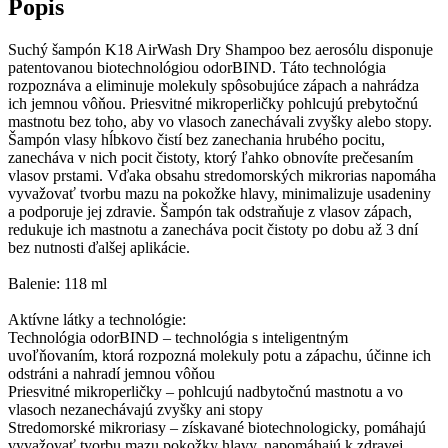
Popis
Suchý šampón K18 AirWash Dry Shampoo bez aerosólu disponuje
patentovanou biotechnológiou odorBIND. Táto technológia
rozpoznáva a eliminuje molekuly spôsobujúce zápach a nahrádza
ich jemnou vôňou. Priesvitné mikroperličky pohlcujú prebytočnú
mastnotu bez toho, aby vo vlasoch zanechávali zvyšky alebo stopy.
Šampón vlasy hĺbkovo čistí bez zanechania hrubého pocitu,
zanecháva v nich pocit čistoty, ktorý ľahko obnovíte prečesaním
vlasov prstami. Vďaka obsahu stredomorských mikrorias napomáha
vyvažovať tvorbu mazu na pokožke hlavy, minimalizuje usadeniny
a podporuje jej zdravie. Šampón tak odstraňuje z vlasov zápach,
redukuje ich mastnotu a zanecháva pocit čistoty po dobu až 3 dní
bez nutnosti ďalšej aplikácie.
Balenie: 118 ml
Aktívne látky a technológie:
Technológia odorBIND – technológia s inteligentným
uvoľňovaním, ktorá rozpozná molekuly potu a zápachu, účinne ich
odstráni a nahradí jemnou vôňou
Priesvitné mikroperličky – pohlcujú nadbytočnú mastnotu a vo
vlasoch nezanechávajú zvyšky ani stopy
Stredomorské mikroriasy – získavané biotechnologicky, pomáhajú
vyvažovať tvorbu mazu pokožky hlavy, napomáhajú k zdravej