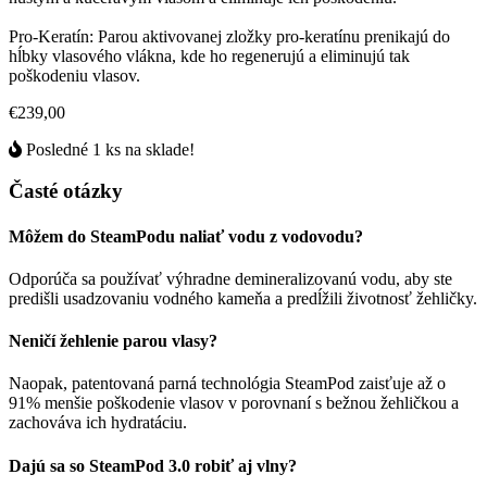
Pro-Keratín: Parou aktivovanej zložky pro-keratínu prenikajú do
hĺbky vlasového vlákna, kde ho regenerujú a eliminujú tak
poškodeniu vlasov.
€239,00
Posledné 1 ks na sklade!
Časté otázky
Môžem do SteamPodu naliať vodu z vodovodu?
Odporúča sa používať výhradne demineralizovanú vodu, aby ste
predišli usadzovaniu vodného kameňa a predĺžili životnosť žehličky.
Neničí žehlenie parou vlasy?
Naopak, patentovaná parná technológia SteamPod zaisťuje až o
91% menšie poškodenie vlasov v porovnaní s bežnou žehličkou a
zachováva ich hydratáciu.
Dajú sa so SteamPod 3.0 robiť aj vlny?