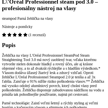
L\'Oréal Professionnel steam pod 3.0 –
profesionálny nástroj na vlasy
steampod Parná žehlička na vlasy
Nástroje a pomôcky
(1 recenzií)
Popis
Žehlička na vlasy L'Oréal Professionnel SteamPod Steam
Straightening Tool 3.0 má nový zaoblený tvar, vďaka ktorému
vytvoríte nielen dokonale hladký a rovný účes, ale aj krásne
objemné vlny, a to až dvakrát rýchlejšie a s hladším výsledkom.*
Vlasom dodáva úžasný žiarivý lesk a zdravý vzhľad. Oproti
žehličke L'Oréal Professionnel Steampod 2.0 je tenšia a až 3x
ľahšia. Zaisťuje o 91% nižšie riziko poškodenia vlasov.** Žehlička
má vysoko odolný alumíniový povrch, ktorý chráni vlasy pred
poškodením. Žehlička disponuje zabudovanou nádržkou na vodu a
prináša tak pohodlnejšie používanie, najmä pri cestovaní.
Parné technológie: Zaistí veľmi šetrný a rýchly styling aj veľmi
hustým a kučeravým vlasom a eliminuje ich poškodeniu.