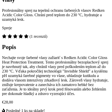
Profesionálny sprej na tepelnú ochranu farbených vlasov Redken
Acidic Color Gloss. Chráni pred teplom do 230 °C, hydratuje a
uzamyká lesk.
Spreje
(1 recenzií)
Popis
Nechajte svoje farbené vlasy zažiariť s Redken Acidic Color Gloss
Heat Protection Treatment. Tento profesionálny bezoplachový sprej
je navrhnutý tak, aby chránil vlasy pred poškodením teplom až do
230 °C. Vďaka pokročilej technológii "Invisible Shield" a kyslému
pH uzamyká farebné pigmenty vo vlase, uhladzuje kutikulu a
dodáva vlasom intenzívny zrkadlový lesk. Zároveň vlasy hydratuje,
znižuje krepovatenie a zanecháva ich zamatovo hebké bez
zaťaženia. Je to ideálny prvý krok pred fénovaním alebo žehlením
pre dokonale hladký a zdravo vyzerajúci účes.
€28,00
Posledné 1 ks na sklade!