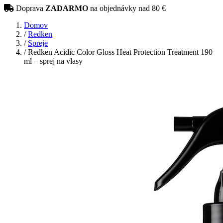
Doprava
ZADARMO
na objednávky nad 80 €
Domov
/
Redken
/
Spreje
/
Redken Acidic Color Gloss Heat Protection Treatment 190
ml – sprej na vlasy