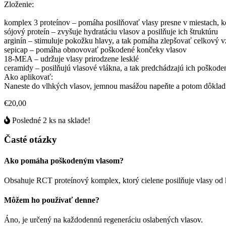
Zloženie:
komplex 3 proteínov – pomáha posilňovať vlasy presne v miestach, kd
sójový proteín – zvyšuje hydratáciu vlasov a posilňuje ich štruktúru
arginín – stimuluje pokožku hlavy, a tak pomáha zlepšovať celkový 
sepicap – pomáha obnovovať poškodené končeky vlasov
18-MEA – udržuje vlasy prirodzene lesklé
ceramidy – posilňujú vlasové vlákna, a tak predchádzajú ich poškode
Ako aplikovať:
Naneste do vlhkých vlasov, jemnou masážou napeňte a potom dôkladn
€20,00
Posledné 2 ks na sklade!
Časté otázky
Ako pomáha poškodeným vlasom?
Obsahuje RCT proteínový komplex, ktorý cielene posilňuje vlasy od 
Môžem ho používať denne?
Áno, je určený na každodennú regeneráciu oslabených vlasov.