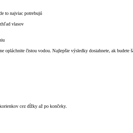
e to najviac potrebujú
vzhľad vlasov
niu
e opláchnite čistou vodou. Najlepšie výsledky dosiahnete, ak budet
korienkov cez dĺžky až po končeky.