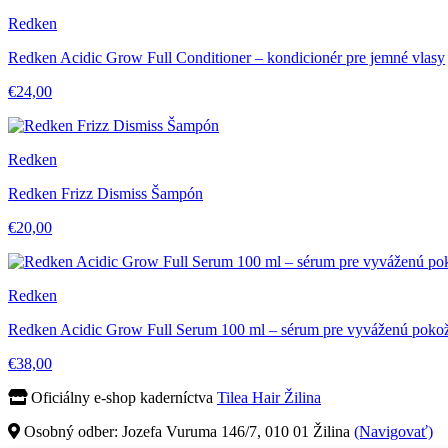
Redken
Redken Acidic Grow Full Conditioner – kondicionér pre jemné vlasy
€24,00
Redken
Redken Frizz Dismiss Šampón
€20,00
Redken
Redken Acidic Grow Full Serum 100 ml – sérum pre vyváženú poko
€38,00
Oficiálny e-shop kaderníctva
Tilea Hair Žilina
Osobný odber: Jozefa Vuruma 146/7, 010 01 Žilina
(Navigovať)