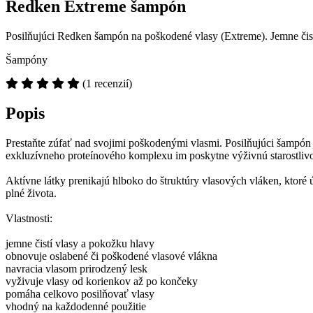
Redken Extreme šampón
Posilňujúci Redken šampón na poškodené vlasy (Extreme). Jemne čistí
Šampóny
(1 recenzií)
Popis
Prestaňte zúfať nad svojimi poškodenými vlasmi. Posilňujúci šampón
exkluzívneho proteínového komplexu im poskytne výživnú starostliv
Aktívne látky prenikajú hlboko do štruktúry vlasových vláken, ktoré ú
plné života.
Vlastnosti:
jemne čistí vlasy a pokožku hlavy
obnovuje oslabené či poškodené vlasové vlákna
navracia vlasom prirodzený lesk
vyživuje vlasy od korienkov až po končeky
pomáha celkovo posilňovať vlasy
vhodný na každodenné použitie