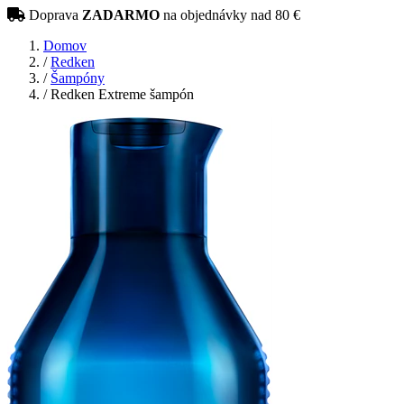
Doprava
ZADARMO
na objednávky nad 80 €
Domov
/
Redken
/
Šampóny
/
Redken Extreme šampón