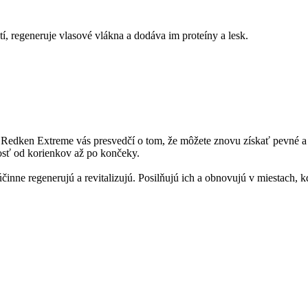
, regeneruje vlasové vlákna a dodáva im proteíny a lesk.
 Redken Extreme vás presvedčí o tom, že môžete znovu získať pevné a 
osť od korienkov až po končeky.
činne regenerujú a revitalizujú. Posilňujú ich a obnovujú v miestach, 