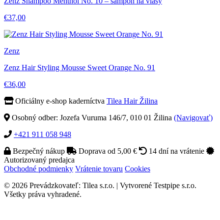
Zenz Shampoo Menthol No. 10 – šampón na vlasy
€37,00
Zenz
Zenz Hair Styling Mousse Sweet Orange No. 91
€36,00
Oficiálny e-shop kaderníctva
Tilea Hair Žilina
Osobný odber: Jozefa Vuruma 146/7, 010 01 Žilina
(Navigovať)
+421 911 058 948
Bezpečný nákup
Doprava od 5,00 €
14 dní na vrátenie
Autorizovaný predajca
Obchodné podmienky
Vrátenie tovaru
Cookies
© 2026 Prevádzkovateľ: Tilea s.r.o. | Vytvorené Testpipe s.r.o.
Všetky práva vyhradené.