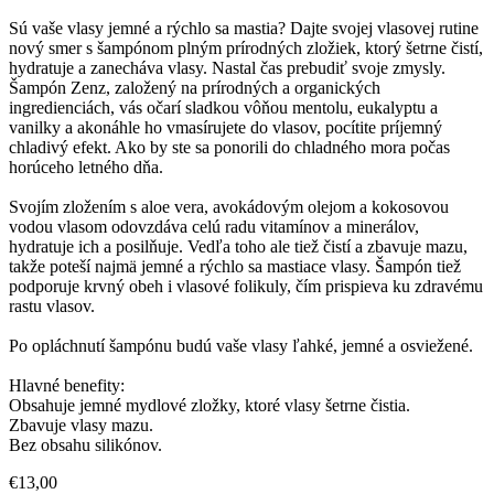
Sú vaše vlasy jemné a rýchlo sa mastia? Dajte svojej vlasovej rutine
nový smer s šampónom plným prírodných zložiek, ktorý šetrne čistí,
hydratuje a zanecháva vlasy. Nastal čas prebudiť svoje zmysly.
Šampón Zenz, založený na prírodných a organických
ingredienciách, vás očarí sladkou vôňou mentolu, eukalyptu a
vanilky a akonáhle ho vmasírujete do vlasov, pocítite príjemný
chladivý efekt. Ako by ste sa ponorili do chladného mora počas
horúceho letného dňa.
Svojím zložením s aloe vera, avokádovým olejom a kokosovou
vodou vlasom odovzdáva celú radu vitamínov a minerálov,
hydratuje ich a posilňuje. Vedľa toho ale tiež čistí a zbavuje mazu,
takže poteší najmä jemné a rýchlo sa mastiace vlasy. Šampón tiež
podporuje krvný obeh i vlasové folikuly, čím prispieva ku zdravému
rastu vlasov.
Po opláchnutí šampónu budú vaše vlasy ľahké, jemné a osviežené.
Hlavné benefity:
Obsahuje jemné mydlové zložky, ktoré vlasy šetrne čistia.
Zbavuje vlasy mazu.
Bez obsahu silikónov.
€13,00