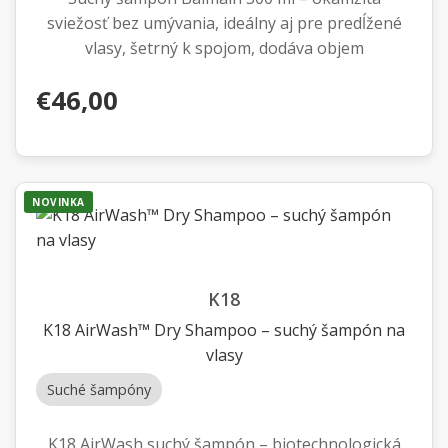
sviežosť bez umývania, ideálny aj pre predĺžené
vlasy, šetrný k spojom, dodáva objem
€46,00
NOVINKA
K18
K18 AirWash™ Dry Shampoo – suchý šampón na
vlasy
Suché šampóny
K18 AirWash suchý šampón – biotechnologická