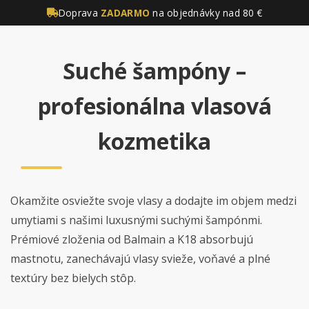
Doprava
ZADARMO
na objednávky nad 80 €
Suché šampóny –
profesionálna vlasová
kozmetika
Okamžite osviežte svoje vlasy a dodajte im objem medzi
umytiami s našimi luxusnými suchými šampónmi.
Prémiové zloženia od Balmain a K18 absorbujú
mastnotu, zanechávajú vlasy svieže, voňavé a plné
textúry bez bielych stôp.