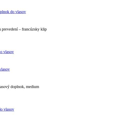
oplnok do vlasov
 prevedení – francúzsky klip
vlasov
vlasový doplnok, medium