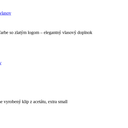
vlasov
 farbe so zlatým logom – elegantný vlasový doplnok
 vyrobený klip z acetátu, extra small