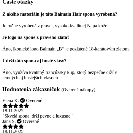
Časté otázky
Z akého materiálu je táto Balmain Hair spona vyrobená?
Je ručne vyrobená z pravej, vysoko kvalitnej Napa kože.
Je logo na spone z pravého zlata?
Áno, ikonické logo Balmain „B“ je pozlátené 18-karátovým zlatom.
Udrží táto spona aj husté vlasy?
Áno, využíva kvalitný francúzsky klip, ktorý bezpečne drží v
jemných aj hustejších vlasoch.
Hodnotenia zákazníčok
(Overené nákupy)
Elena K.
Overené
18.11.2025
"Skvelá spona, drží pevne a luxusne."
Jana S.
Overené
18.11.2025