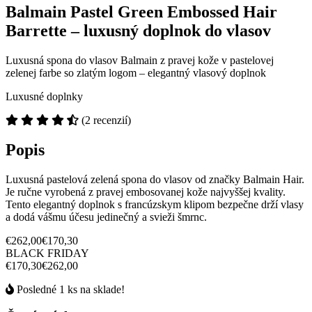
Balmain Pastel Green Embossed Hair
Barrette – luxusný doplnok do vlasov
Luxusná spona do vlasov Balmain z pravej kože v pastelovej
zelenej farbe so zlatým logom – elegantný vlasový doplnok
Luxusné doplnky
(2 recenzií)
Popis
Luxusná pastelová zelená spona do vlasov od značky Balmain Hair.
Je ručne vyrobená z pravej embosovanej kože najvyššej kvality.
Tento elegantný doplnok s francúzskym klipom bezpečne drží vlasy
a dodá vášmu účesu jedinečný a svieži šmrnc.
€262,00
€170,30
BLACK FRIDAY
€170,30
€262,00
Posledné 1 ks na sklade!