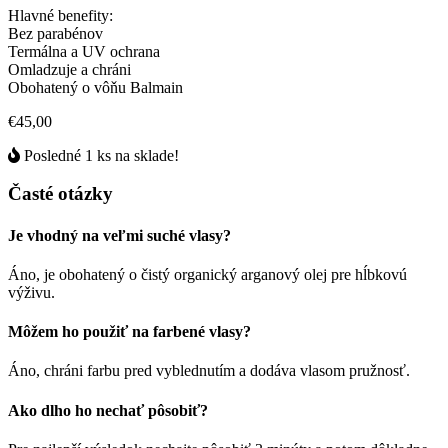
Hlavné benefity:
Bez parabénov
Termálna a UV ochrana
Omladzuje a chráni
Obohatený o vôňu Balmain
€45,00
Posledné 1 ks na sklade!
Časté otázky
Je vhodný na veľmi suché vlasy?
Áno, je obohatený o čistý organický arganový olej pre hĺbkovú
výživu.
Môžem ho použiť na farbené vlasy?
Áno, chráni farbu pred vyblednutím a dodáva vlasom pružnosť.
Ako dlho ho nechať pôsobiť?