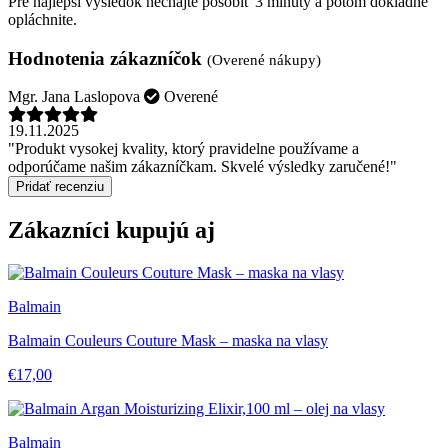
Pre najlepší výsledok nechajte pôsobiť 3 minúty a potom dôkladne
opláchnite.
Hodnotenia zákazníčok
(Overené nákupy)
Mgr. Jana Laslopova
Overené
19.11.2025
"Produkt vysokej kvality, ktorý pravidelne používame a
odporúčame našim zákazníčkam. Skvelé výsledky zaručené!"
Pridať recenziu
Zákazníci kupujú aj
Balmain
Balmain Couleurs Couture Mask – maska na vlasy
€17,00
Balmain