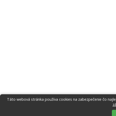
Táto webová stránka používa cookies na zabezpečenie čo najlep
z