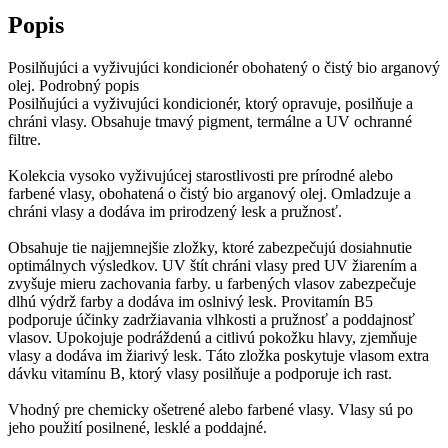
Popis
Posilňujúci a vyživujúci kondicionér obohatený o čistý bio arganový
olej. Podrobný popis
Posilňujúci a vyživujúci kondicionér, ktorý opravuje, posilňuje a
chráni vlasy. Obsahuje tmavý pigment, termálne a UV ochranné
filtre.
Kolekcia vysoko vyživujúcej starostlivosti pre prírodné alebo
farbené vlasy, obohatená o čistý bio arganový olej. Omladzuje a
chráni vlasy a dodáva im prirodzený lesk a pružnosť.
Obsahuje tie najjemnejšie zložky, ktoré zabezpečujú dosiahnutie
optimálnych výsledkov. UV štít chráni vlasy pred UV žiarením a
zvyšuje mieru zachovania farby. u farbených vlasov zabezpečuje
dlhú výdrž farby a dodáva im oslnivý lesk. Provitamín B5
podporuje účinky zadržiavania vlhkosti a pružnosť a poddajnosť
vlasov. Upokojuje podráždenú a citlivú pokožku hlavy, zjemňuje
vlasy a dodáva im žiarivý lesk. Táto zložka poskytuje vlasom extra
dávku vitamínu B, ktorý vlasy posilňuje a podporuje ich rast.
Vhodný pre chemicky ošetrené alebo farbené vlasy. Vlasy sú po
jeho použití posilnené, lesklé a poddajné.