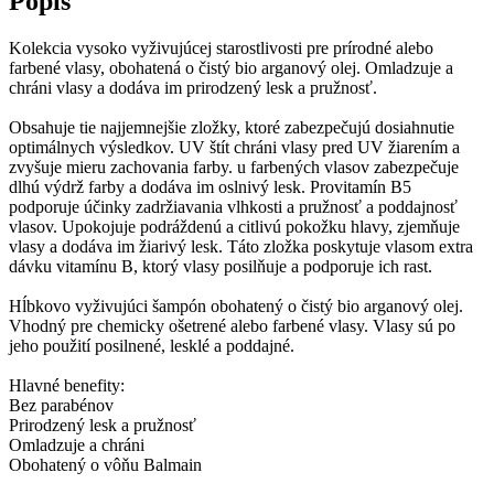
Popis
Kolekcia vysoko vyživujúcej starostlivosti pre prírodné alebo
farbené vlasy, obohatená o čistý bio arganový olej. Omladzuje a
chráni vlasy a dodáva im prirodzený lesk a pružnosť.
Obsahuje tie najjemnejšie zložky, ktoré zabezpečujú dosiahnutie
optimálnych výsledkov. UV štít chráni vlasy pred UV žiarením a
zvyšuje mieru zachovania farby. u farbených vlasov zabezpečuje
dlhú výdrž farby a dodáva im oslnivý lesk. Provitamín B5
podporuje účinky zadržiavania vlhkosti a pružnosť a poddajnosť
vlasov. Upokojuje podráždenú a citlivú pokožku hlavy, zjemňuje
vlasy a dodáva im žiarivý lesk. Táto zložka poskytuje vlasom extra
dávku vitamínu B, ktorý vlasy posilňuje a podporuje ich rast.
Hĺbkovo vyživujúci šampón obohatený o čistý bio arganový olej.
Vhodný pre chemicky ošetrené alebo farbené vlasy. Vlasy sú po
jeho použití posilnené, lesklé a poddajné.
Hlavné benefity:
Bez parabénov
Prirodzený lesk a pružnosť
Omladzuje a chráni
Obohatený o vôňu Balmain