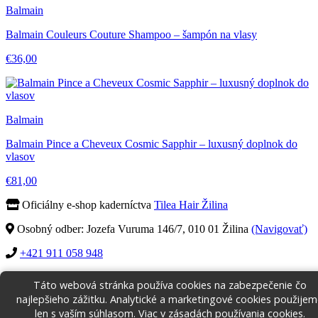
Balmain
Balmain Couleurs Couture Shampoo – šampón na vlasy
€36,00
Balmain
Balmain Pince a Cheveux Cosmic Sapphir – luxusný doplnok do
vlasov
€81,00
Oficiálny e-shop kaderníctva
Tilea Hair Žilina
Osobný odber: Jozefa Vuruma 146/7, 010 01 Žilina
(Navigovať)
+421 911 058 948
Bezpečný nákup
Doprava od 5,00 €
14 dní na vrátenie
Táto webová stránka používa cookies na zabezpečenie čo
Autorizovaný predajca
najlepšieho zážitku. Analytické a marketingové cookies použije
Obchodné podmienky
Vrátenie tovaru
Cookies
len s vaším súhlasom. Viac v
zásadách používania cookies
.