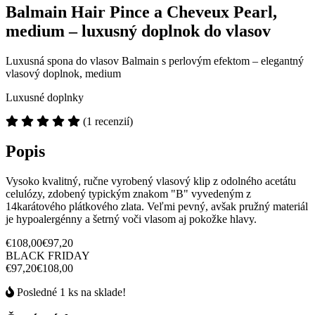
Balmain Hair Pince a Cheveux Pearl,
medium – luxusný doplnok do vlasov
Luxusná spona do vlasov Balmain s perlovým efektom – elegantný
vlasový doplnok, medium
Luxusné doplnky
(1 recenzií)
Popis
Vysoko kvalitný, ručne vyrobený vlasový klip z odolného acetátu
celulózy, zdobený typickým znakom "B" vyvedeným z
14karátového plátkového zlata. Veľmi pevný, avšak pružný materiál
je hypoalergénny a šetrný voči vlasom aj pokožke hlavy.
€108,00
€97,20
BLACK FRIDAY
€97,20
€108,00
Posledné 1 ks na sklade!