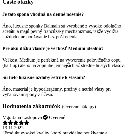
Časté otázky
Je táto spona vhodná na denné nosenie?
Áno, luxusné sponky Balmain sú vyrobené z vysoko odolného
acetátu a majú pevný francúzsky mechanizmus, takže vydržia
každodenné používanie bez poškodenia.
Pre akú dĺžku vlasov je veľkosť Medium ideálna?
Veľkosť Medium je perfektná na vytvorenie polovičného copu
(half-up) alebo na zopnutie jemnejších až stredne hustých vlasov.
Sú tieto luxusné ozdoby šetrné k vlasom?
Áno, materiál je hypoalergénny, pružný a netrhá vlasy pri
vyťahovaní spony z účesu.
Hodnotenia zákazníčok
(Overené nákupy)
Mgr. Jana Laslopova
Overené
19.11.2025
"Produkt vysokej kvality, ktorý pravidelne používame a