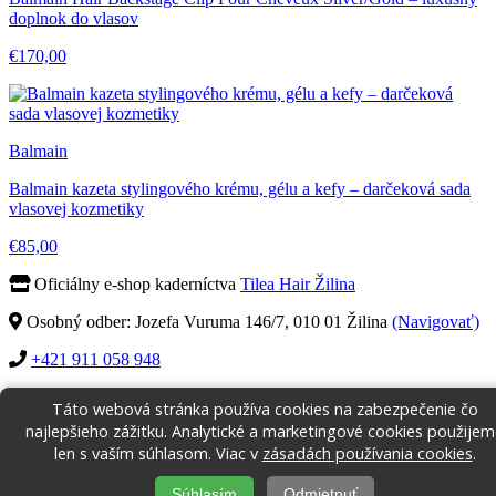
doplnok do vlasov
€170,00
Balmain
Balmain kazeta stylingového krému, gélu a kefy – darčeková sada
vlasovej kozmetiky
€85,00
Oficiálny e-shop kaderníctva
Tilea Hair Žilina
Osobný odber: Jozefa Vuruma 146/7, 010 01 Žilina
(Navigovať)
+421 911 058 948
Bezpečný nákup
Doprava od 5,00 €
14 dní na vrátenie
Táto webová stránka používa cookies na zabezpečenie čo
Autorizovaný predajca
najlepšieho zážitku. Analytické a marketingové cookies použije
Obchodné podmienky
Vrátenie tovaru
Cookies
len s vaším súhlasom. Viac v
zásadách používania cookies
.
© 2026 Prevádzkovateľ: Tilea s.r.o. | Vytvorené Testpipe s.r.o.
Súhlasím
Odmietnuť
Všetky práva vyhradené.