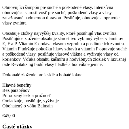
Obnovujúci šampón pre suché a poškodené vlasy. Intenzívna
obnovujúca starostlivosť pre suché, poškodené vlasy a vlasy
zaťažované nadmernou úpravou. Posilňuje, obnovuje a opravuje
vlasy zvnútra.
Obsahuje zložky najvyššej kvality, ktoré posilňujú vlas zvnútra.
Posilňujúce zloženie obsahuje starostlivo vybraný výber vitamínov
E, F a P. Vitamín E dodáva vlasom vzpruhu a posilňuje ich zvnútra.
Vitamín F udržuje pokožku hlavy zdravú a vitamín P opravuje suché
a poškodené vlasy, posilňuje vlasové vlákna a vyživuje vlasy od
korienkov. Vďaka obsahu kašmíru a hodvábnych zložiek v luxusnej
rade Revitalizing budú vlasy hladké a hodvábne jemné.
Dokonalé zloženie pre lesklé a bohaté lokne.
Hlavné benefity
Bez parabénov
Prirodzený lesk a pružnosť
Omladzuje, posilňuje, vyživuje
Obohatený o vôňu Balmain
€45,00
Časté otázky