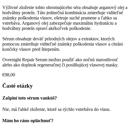
Výživné zloženie tohto ohromujúceho séra obsahuje arganový olej a
hodvábny proteín. Táto jedinečná kombinácia zmierňuje viditeľné
známky poškodenia vlasov, ošetruje suché pramene a ľahko sa
vstrebáva. Arganový olej zabezpečuje maximálnu hydratáciu a
hodvábny proteín opraví akékoľvek poškodenie.
Sérum obsahuje deväť prírodných olejov a extraktov, ktorých
pomocou zmierňuje viditeľné známky poškodenia vlasov a chráni
končeky vlasov pred štiepením.
Overnight Repair Serum možno použiť ako nočnú starostlivosť
alebo ako doplnok regeneračnej či posilňujúcej vlasovej masky.
€98,00
Časté otázky
Zašpiní toto sérum vankúš?
Nie, má ľahké zloženie, ktoré sa rýchlo vstrebáva do vlasu.
Mám ho ráno opláchnuť?