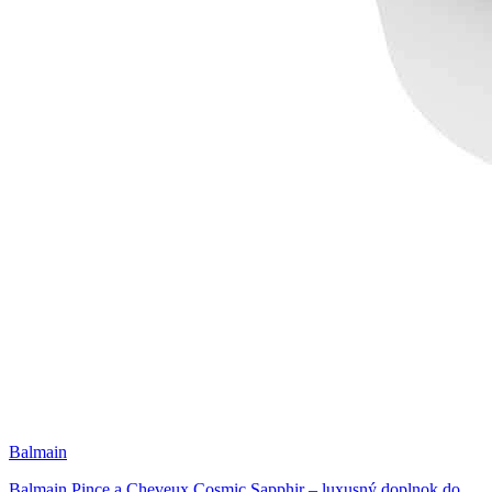
Balmain
Balmain Pince a Cheveux Cosmic Sapphir – luxusný doplnok do