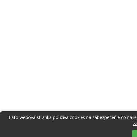
Táto webová stránka používa cookies na zabezpečenie čo najlep
z