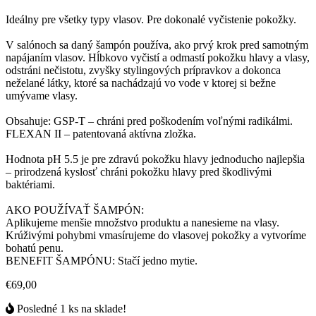
Ideálny pre všetky typy vlasov. Pre dokonalé vyčistenie pokožky.
V salónoch sa daný šampón používa, ako prvý krok pred samotným
napájaním vlasov. Hĺbkovo vyčistí a odmastí pokožku hlavy a vlasy,
odstráni nečistotu, zvyšky stylingových prípravkov a dokonca
neželané látky, ktoré sa nachádzajú vo vode v ktorej si bežne
umývame vlasy.
Obsahuje: GSP-T – chráni pred poškodením voľnými radikálmi.
FLEXAN II – patentovaná aktívna zložka.
Hodnota pH 5.5 je pre zdravú pokožku hlavy jednoducho najlepšia
– prirodzená kyslosť chráni pokožku hlavy pred škodlivými
baktériami.
AKO POUŽÍVAŤ ŠAMPÓN:
Aplikujeme menšie množstvo produktu a nanesieme na vlasy.
Krúživými pohybmi vmasírujeme do vlasovej pokožky a vytvoríme
bohatú penu.
BENEFIT ŠAMPÓNU: Stačí jedno mytie.
€69,00
Posledné 1 ks na sklade!