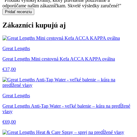
"Produkt vysokej kvality, ktorý pravidelne používame a
odporúčame našim zákazníčkam. Skvelé výsledky zaručené!"
Pridať recenziu
Zákazníci kupujú aj
Great Lengths
Great Lengths Mini cestovná Kefa ACCA KAPPA oválna
€37,00
Great Lengths
Great Lengths Anti-Tap Water - veľké balenie – kúra na predĺžené
vlasy
€69,00