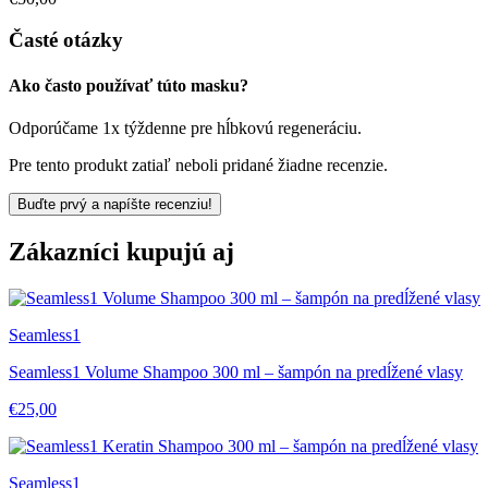
Časté otázky
Ako často používať túto masku?
Odporúčame 1x týždenne pre hĺbkovú regeneráciu.
Pre tento produkt zatiaľ neboli pridané žiadne recenzie.
Buďte prvý a napíšte recenziu!
Zákazníci kupujú aj
Seamless1
Seamless1 Volume Shampoo 300 ml – šampón na predĺžené vlasy
€25,00
Seamless1