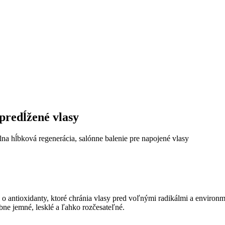
predĺžené vlasy
na hĺbková regenerácia, salónne balenie pre napojené vlasy
 antioxidanty, ktoré chránia vlasy pred voľnými radikálmi a environm
bne jemné, lesklé a ľahko rozčesateľné.