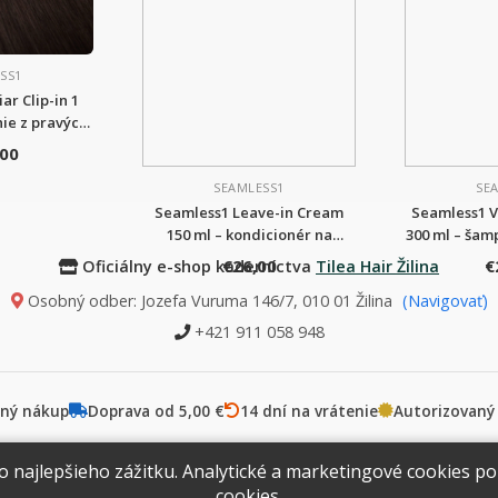
SS1
ar Clip-in 1
nie z pravých
vlasov
,00
SEAMLESS1
SE
Seamless1 Leave-in Cream
Seamless1 
150 ml – kondicionér na
300 ml – šam
predĺžené vlasy
€26,00
€
Oficiálny e-shop kaderníctva
Tilea Hair Žilina
Osobný odber: Jozefa Vuruma 146/7, 010 01 Žilina
(Navigovať)
+421 911 058 948
ný nákup
Doprava od 5,00 €
14 dní na vrátenie
Autorizovaný
najlepšieho zážitku. Analytické a marketingové cookies po
Obchodné podmienky
Vrátenie tovaru
Cookies
cookies
.