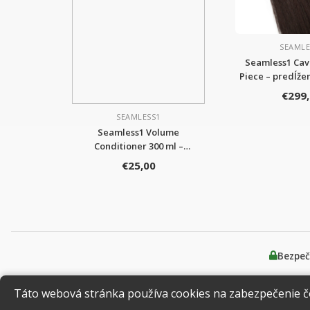
SEAMLE
Seamless1 Cavi
Piece – predĺže
ľudských 
€299
SEAMLESS1
Seamless1 Volume
Conditioner 300 ml –
kondicionér na predĺžené
€25,00
vlasy
Bezpeč
Táto webová stránka používa cookies na zabezpečenie čo 