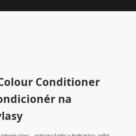
Colour Conditioner
ondicionér na
vlasy
arbené vlasy – ochrana farby a hydratácia, veľké