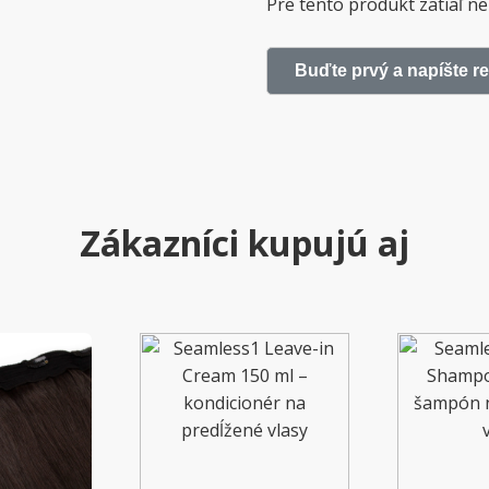
Pre tento produkt zatiaľ ne
Buďte prvý a napíšte r
Zákazníci kupujú aj