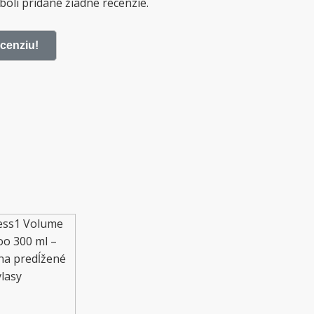
boli pridané žiadne recenzie.
ecenziu!