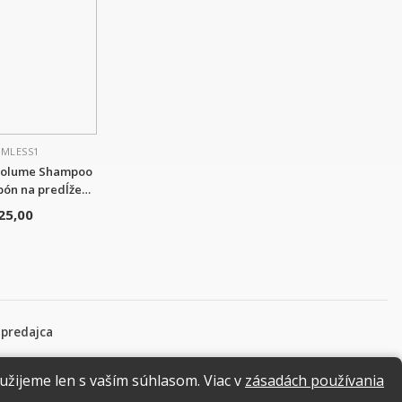
AMLESS1
Volume Shampoo
pón na predĺžené
vlasy
25,00
 predajca
užijeme len s vaším súhlasom. Viac v
zásadách používania