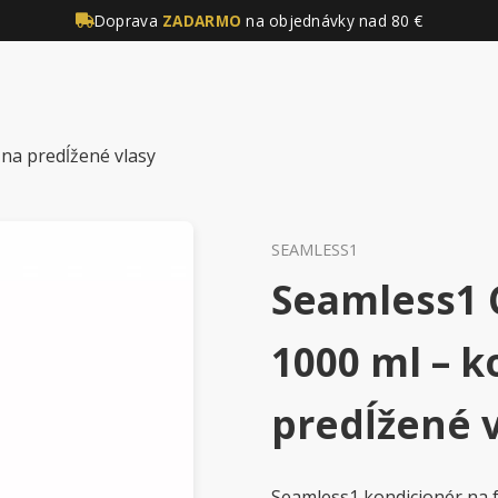
Doprava
ZADARMO
na objednávky nad 80 €
na predĺžené vlasy
SEAMLESS1
Seamless1 
1000 ml – k
predĺžené 
Seamless1 kondicionér na f