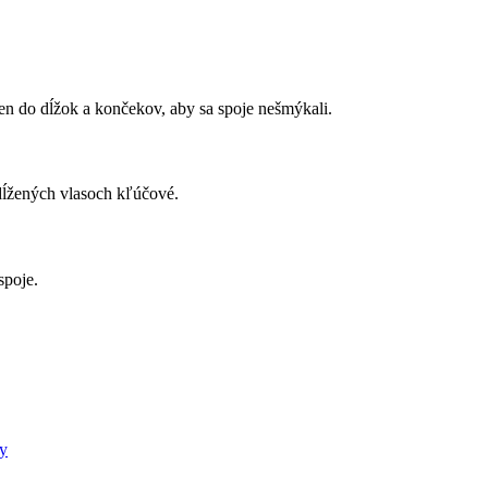
len do dĺžok a končekov, aby sa spoje nešmýkali.
edĺžených vlasoch kľúčové.
spoje.