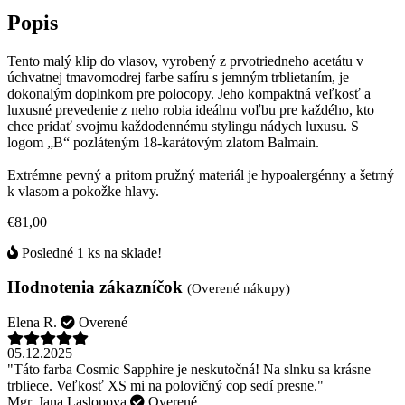
Popis
Tento malý klip do vlasov, vyrobený z prvotriedneho acetátu v
úchvatnej tmavomodrej farbe safíru s jemným trblietaním, je
dokonalým doplnkom pre polocopy. Jeho kompaktná veľkosť a
luxusné prevedenie z neho robia ideálnu voľbu pre každého, kto
chce pridať svojmu každodennému stylingu nádych luxusu. S
logom „B“ pozláteným 18-karátovým zlatom Balmain.
Extrémne pevný a pritom pružný materiál je hypoalergénny a šetrný
k vlasom a pokožke hlavy.
€81,00
Posledné 1 ks na sklade!
Hodnotenia zákazníčok
(Overené nákupy)
Elena R.
Overené
05.12.2025
"Táto farba Cosmic Sapphire je neskutočná! Na slnku sa krásne
trbliece. Veľkosť XS mi na polovičný cop sedí presne."
Mgr. Jana Laslopova
Overené