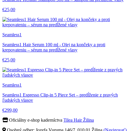
€25,00
Seamless1
Seamless1 Hair Serum 100 ml - Olej na končeky a proti
krepovateniu – sérum na predĺžené vlasy
€25,00
Seamless1
Seamless1 Espresso Clip-in 5 Piece Set – predĺženie z pravých
ľudských vlasov
€299,00
Oficiálny e-shop kaderníctva
Tilea Hair Žilina
Osobný odber: Jozefa Vuruma 146/7, 010 01 Žilina
(Navigovať)