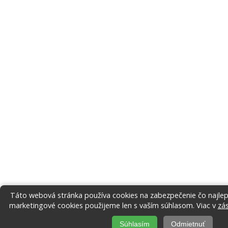
Táto webová stránka používa cookies na zabezpečenie čo najlepš
marketingové cookies použijeme len s vaším súhlasom. Viac v
zá
Súhlasím
Odmietnuť