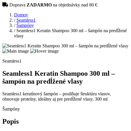
Doprava
ZADARMO
na objednávky nad 80 €
Domov
/
Seamless1
/
Šampóny
/
Seamless1 Keratin Shampoo 300 ml – šampón na predĺžené
vlasy
Seamless1
Seamless1 Keratin Shampoo 300 ml –
šampón na predĺžené vlasy
Seamless1 keratínový šampón – posilňuje štruktúru vlasov,
obnovuje proteíny, ideálny aj pre predĺžené vlasy, 300 ml
Šampóny
Popis