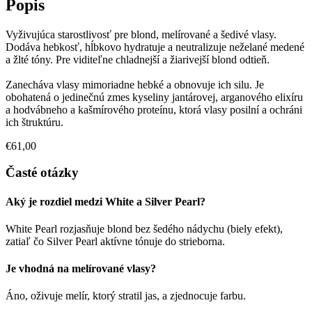
Popis
Vyživujúca starostlivosť pre blond, melírované a šedivé vlasy.
Dodáva hebkosť, hĺbkovo hydratuje a neutralizuje neželané medené
a žlté tóny. Pre viditeľne chladnejší a žiarivejší blond odtieň.
Zanecháva vlasy mimoriadne hebké a obnovuje ich silu. Je
obohatená o jedinečnú zmes kyseliny jantárovej, arganového elixíru
a hodvábneho a kašmírového proteínu, ktorá vlasy posilní a ochráni
ich štruktúru.
€61,00
Časté otázky
Aký je rozdiel medzi White a Silver Pearl?
White Pearl rozjasňuje blond bez šedého nádychu (biely efekt),
zatiaľ čo Silver Pearl aktívne tónuje do strieborna.
Je vhodná na melírované vlasy?
Áno, oživuje melír, ktorý stratil jas, a zjednocuje farbu.